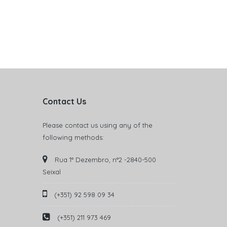
Contact Us
Please contact us using any of the
following methods:
Rua 1° Dezembro, n°2 -2840-500
Seixal
(+351) 92 598 09 34
(+351) 211 973 469