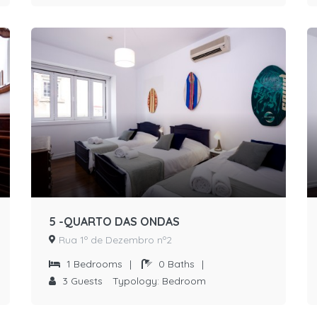
5 -QUARTO DAS ONDAS
Rua 1º de Dezembro nº2
1
Bedrooms
|
0
Baths
|
3
Guests
Typology:
Bedroom