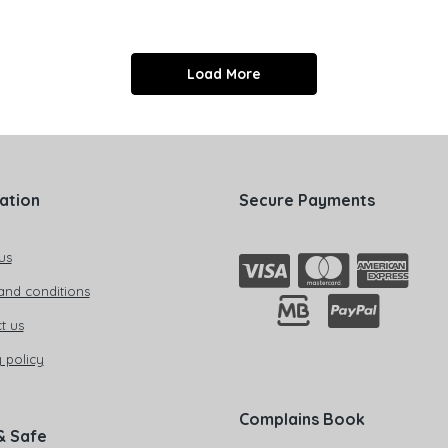
Load More
ation
Secure Payments
us
and conditions
t us
 policy
Complains Book
& Safe