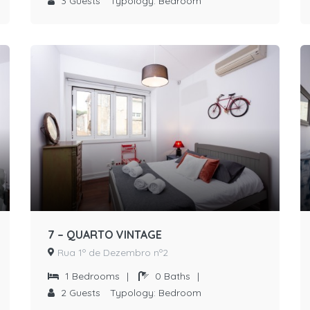
3
Guests
Typology:
Bedroom
7 – QUARTO VINTAGE
Rua 1º de Dezembro nº2
1
Bedrooms
|
0
Baths
|
2
Guests
Typology:
Bedroom