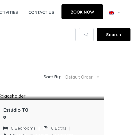
BOOK NOW
CTIVITIES
CONTACT US
Search
Sort By:
Default Order
Estúdio T0
.
0
Bedrooms
|
0
Baths
|