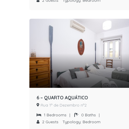
2
Guests
Typology:
Bedroom
6 – QUARTO AQUÁTICO
Rua 1º de Dezembro nº2
1
Bedrooms
|
0
Baths
|
2
Guests
Typology:
Bedroom