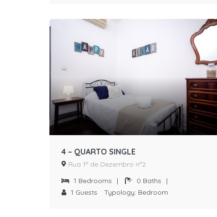
4 – QUARTO SINGLE
Rua 1º de Dezembro nº2
1
Bedrooms
|
0
Baths
|
1
Guests
Typology:
Bedroom