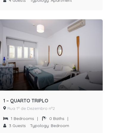
4
Guests
Typology:
Apartment
1 – QUARTO TRIPLO
Rua 1º de Dezembro nº2
1
Bedrooms
|
0
Baths
|
3
Guests
Typology:
Bedroom