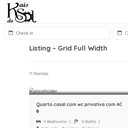
Listing – Grid Full Width
11 Rentals
Quarto casal com wc privativa com AC
.
0
Bedrooms
|
0
Baths
|