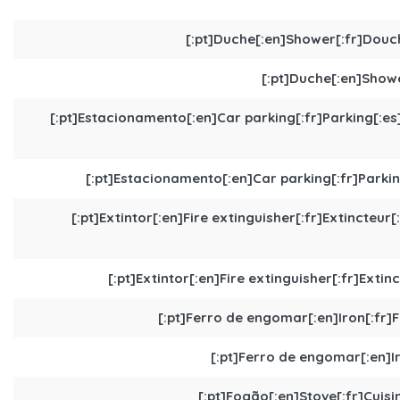
[:pt]Duche[:en]Shower[:fr]Douc
[:pt]Duche[:en]Show
[:pt]Estacionamento[:en]Car parking[:fr]Parking[:e
[:pt]Estacionamento[:en]Car parking[:fr]Parki
[:pt]Extintor[:en]Fire extinguisher[:fr]Extincteur[
[:pt]Extintor[:en]Fire extinguisher[:fr]Extin
[:pt]Ferro de engomar[:en]Iron[:fr]Fe
[:pt]Ferro de engomar[:en]Ir
[:pt]Fogão[:en]Stove[:fr]Cuisi