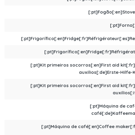
[:pt]Fogão[:en]Stove[
[:pt]Forno[
[:pt]Frigorífico[:en]Fridge[:fr]Réfrigérateur[:es]R
[:pt]Frigorífico[:en]Fridge[:fr]Réfrigéra
[:pt]Kit primeiros socorros[:en]First aid kit[:
auxilios[:de]Erste-Hilfe-K
[:pt]Kit primeiros socorros[:en]First aid kit[:
auxilios[:
[:pt]Máquina de caf
café[:de]Kaffeemas
[:pt]Máquina de café[:en]Coffee maker[: