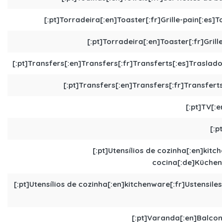
[:pt]Torradeira[:en]Toaster[:fr]Grille-pain[:es]
[:pt]Torradeira[:en]Toaster[:fr]Gril
[:pt]Transfers[:en]Transfers[:fr]Transferts[:es]Traslado
[:pt]Transfers[:en]Transfers[:fr]Transfert
[:pt]TV[:e
[:p
[:pt]Utensílios de cozinha[:en]kitc
cocina[:de]Küchenut
[:pt]Utensílios de cozinha[:en]kitchenware[:fr]Ustensiles 
[:pt]Varanda[:en]Balcon