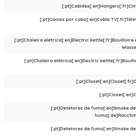
[:pt]Cabides[:en]Hangers[:fr]Cin
[:pt]Canais por cabo[:en]Cable TV[:fr]Télév
[:pt]Chaleira elétrica[:en]Electric kettle[:fr]Bouilloir
Wasser
[:pt]Chaleira elétrica[:en]Electric kettle[:fr]Bouil
[:pt]Closet[:en]Closet[:fr]
[:pt]Closet[:en]C
[:pt]Detetores de fumo[:en]Smoke de
humo[:de]Rauchmel
[:pt]Detetores de fumo[:en]Smoke de