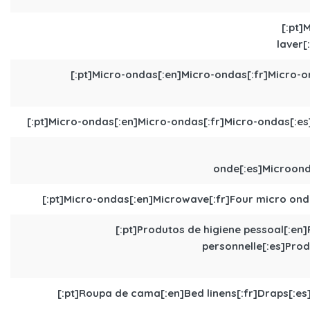
[:pt]
laver[
[:pt]Micro-ondas[:en]Micro-ondas[:fr]Micro-o
[:pt]Micro-ondas[:en]Micro-ondas[:fr]Micro-ondas[:es
onde[:es]Microond
[:pt]Micro-ondas[:en]Microwave[:fr]Four micro ond
[:pt]Produtos de higiene pessoal[:en
personnelle[:es]Produ
[:pt]Roupa de cama[:en]Bed linens[:fr]Draps[:e