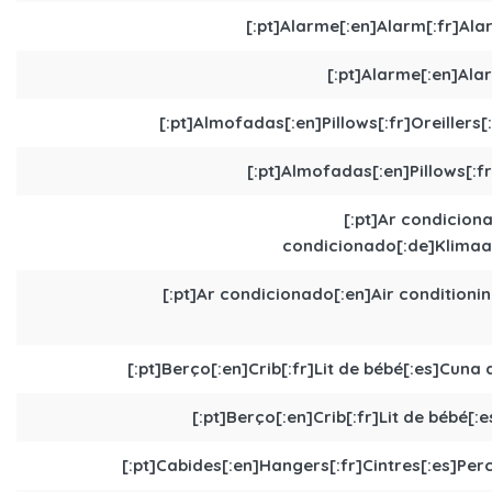
[:pt]Alarme[:en]Alarm[:fr]Ala
[:pt]Alarme[:en]Ala
[:pt]Almofadas[:en]Pillows[:fr]Oreillers[
[:pt]Almofadas[:en]Pillows[:fr
[:pt]Ar condiciona
condicionado[:de]Klimaanl
[:pt]Ar condicionado[:en]Air conditionin
[:pt]Berço[:en]Crib[:fr]Lit de bébé[:es]Cuna d
[:pt]Berço[:en]Crib[:fr]Lit de bébé[:
[:pt]Cabides[:en]Hangers[:fr]Cintres[:es]Perc