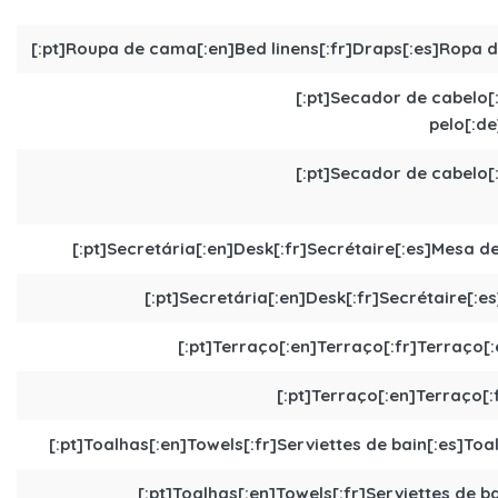
[:pt]Roupa de cama[:en]Bed linens[:fr]Draps[:es]Ropa d
[:pt]Secador de cabelo[
pelo[:de
[:pt]Secador de cabelo[
[:pt]Secretária[:en]Desk[:fr]Secrétaire[:es]Mesa de 
[:pt]Secretária[:en]Desk[:fr]Secrétaire[:es
[:pt]Terraço[:en]Terraço[:fr]Terraço[:
[:pt]Terraço[:en]Terraço[:
[:pt]Toalhas[:en]Towels[:fr]Serviettes de bain[:es]Toa
[:pt]Toalhas[:en]Towels[:fr]Serviettes de b